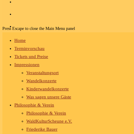
Press Escape to close the Main Menu panel
Home
Terminvorschau
Tickets und Preise
Impressionen
Veranstaltungsort
Wandelkonzerte
Kinderwandelkonzerte
Was sagen unsere Gäste
Philosophie & Verein
Philosophie & Verein
WaldKulturScheune e.V.
Friederike Bauer