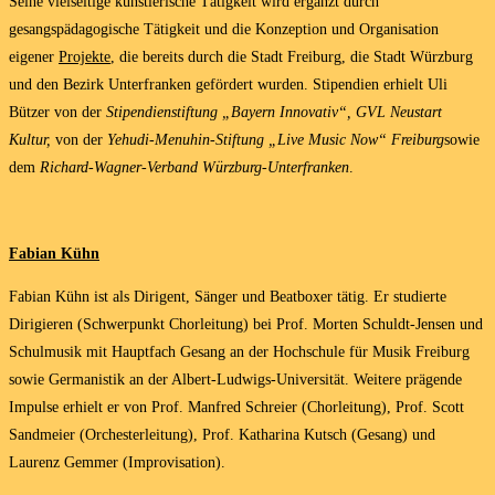
Seine vielseitige künstlerische Tätigkeit wird ergänzt durch
gesangspädagogische Tätigkeit und die Konzeption und Organisation
eigener
Projekte
, die bereits durch die Stadt Freiburg, die Stadt Würzburg
und den Bezirk Unterfranken gefördert wurden. Stipendien erhielt Uli
Bützer von der
Stipendienstiftung „Bayern Innovativ“, GVL Neustart
Kultur,
von der
Yehudi-Menuhin-Stiftung „Live Music Now“ Freiburg
sowie
dem
Richard-Wagner-Verband Würzburg-Unterfranken
.
Fabian Kühn
Fabian Kühn ist als Dirigent, Sänger und Beatboxer tätig. Er studierte
Dirigieren (Schwerpunkt Chorleitung) bei Prof. Morten Schuldt-Jensen und
Schulmusik mit Hauptfach Gesang an der Hochschule für Musik Freiburg
sowie Germanistik an der Albert-Ludwigs-Universität. Weitere prägende
Impulse erhielt er von Prof. Manfred Schreier (Chorleitung), Prof. Scott
Sandmeier (Orchesterleitung), Prof. Katharina Kutsch (Gesang) und
Laurenz Gemmer (Improvisation).