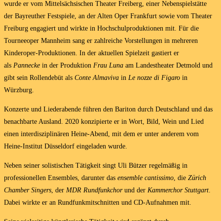
wurde er vom Mittelsächsischen Theater Freiberg, einer Nebenspielstätte
der Bayreuther Festspiele, an der Alten Oper Frankfurt sowie vom Theater
Freiburg engagiert und wirkte in Hochschulproduktionen mit. Für die
Tourneeoper Mannheim sang er zahlreiche Vorstellungen in mehreren
Kinderoper-Produktionen. In der aktuellen Spielzeit gastiert er
als
Pannecke
in der Produktion
Frau Luna
am Landestheater Detmold und
gibt sein Rollendebüt als
Conte Almaviva
in
Le nozze di Figaro
in
Würzburg.
Konzerte und Liederabende führen den Bariton durch Deutschland und das
benachbarte Ausland. 2020 konzipierte er in Wort, Bild, Wein und Lied
einen interdisziplinären Heine-Abend, mit dem er unter anderem vom
Heine-Institut Düsseldorf eingeladen wurde.
Neben seiner solistischen Tätigkeit singt Uli Bützer regelmäßig in
professionellen Ensembles, darunter das
ensemble cantissimo
, die
Zürich
Chamber Singers
, der
MDR Rundfunkchor
und der
Kammerchor Stuttgart
.
Dabei wirkte er an Rundfunkmitschnitten und CD-Aufnahmen mit.