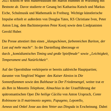
2021 schloss er sein Masterstudium bei Martin Hummel in Würzburg mit
Bestnote ab. Davor studierte er Gesang bei Katharina Kutsch und Markus
Eiche, Schulmusik und Mathematik in Freiburg. Wichtige künstlerische
Impulse erhielt er außerdem von Douglas Yates, KS Christiane Iven, Peter
Anton Ling, dem Bachinterpreten Peter Kooij sowie dem Liedpianisten
Gerold Huber.
Die Presse attestiert ihm einen
„klangschönen, farbenreichen Bariton, der
Lust auf mehr macht“
. In der Darstellung überzeuge er
durch
„komödiantisches Timing und große Spielfreude“
sowie
„Leichtigkeit,
Temperament und Natürlichkeit“
.
Auf der Opernbühne verkörperte er bereits zahlreiche Hauptpartien;
darunter von Siegfried Wagner: den
Kaiser Alexios
in
Die
Sonnenflammen
sowie den
Balthasar
in
Der Friedensengel
, weiter trat er
als
Ben
in Menottis
Telephone
,
Almachius
in der Uraufführung der
spätromantischen Oper
Die heilige Cäcilia
von Anton Urspruch,
Conte
Robinsone
in
Il matrimonio segreto
,
Papageno, Leporello,
Aeneas
und
Onkel Josse
aus dem
Vetter aus Dingsda
in Erscheinung. Dabei