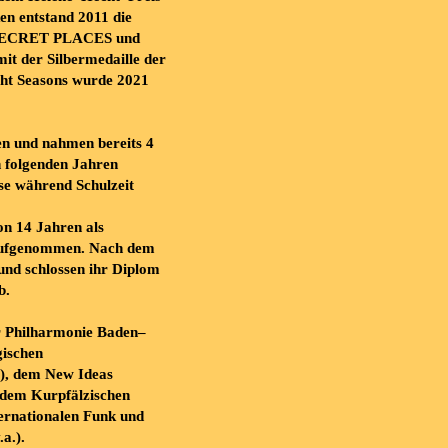
en entstand 2011 die
ECRET
PLACES
und
mit der S
ilbermedaille der
ght Seasons wurde 2021
en
und
nahmen
bereits
4
n
folgenden
Jahren
se
während
Schulzeit
on 14 Jahren als
 aufgenommen. Nach dem
und schlossen ihr Diplo
m
b.
r
Philharmonie
Baden
–
is
chen
),
dem
New
Ideas
dem
Kurpfälzischen
ernationalen
Funk
und
.a.).