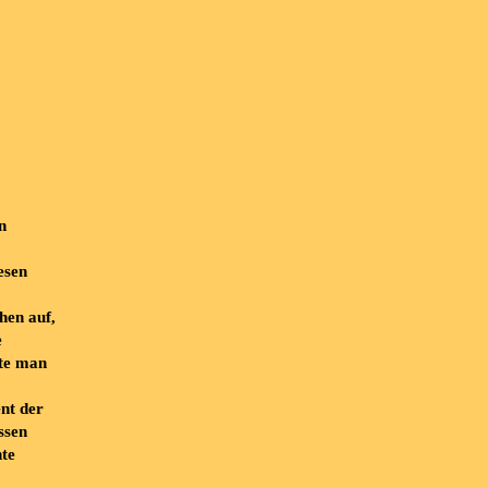
n
esen
hen auf,
e
te man
nt der
ssen
nte