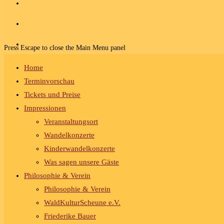
Press Escape to close the Main Menu panel
Home
Terminvorschau
Tickets und Preise
Impressionen
Veranstaltungsort
Wandelkonzerte
Kinderwandelkonzerte
Was sagen unsere Gäste
Philosophie & Verein
Philosophie & Verein
WaldKulturScheune e.V.
Friederike Bauer