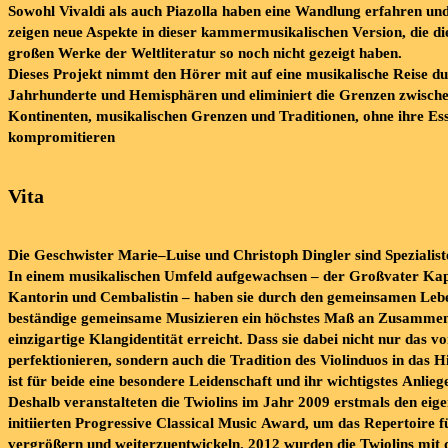
Sowohl
Vivaldi als auch Piazolla haben eine Wandlung erfahren
un
zeigen n
eue Aspekte in dieser kammermusikalischen Version, die di
großen Werke der Weltliteratur so noch nicht gezeigt haben.
Dieses Projekt nimmt
den Hörer mit auf eine musikalische Reise d
Jahrhunderte und Hemisphären und eliminiert die Grenzen zwisch
Kontinenten, musikalischen Grenzen und Traditionen, oh
ne ihre Es
kompromitieren
Vita
Die
Geschwister
Marie
–
Luise
und
Christoph
Dingler
sind
Spezialis
In
einem
musikalischen
Umfeld
aufgewachsen
–
der
Großvater
Kap
Kantorin
und
Cembalistin
–
haben
sie
durch
den
gemeinsamen
Leb
beständige
gemeinsame
Musizieren
ein
höchstes
Maß
an
Zusammen
einzigartige
Kl
angidentität
erreicht.
Dass
sie
dabei
nicht
nur
das
vo
perfektionieren,
sondern
auch
die
Tradition
des
Violinduos
in
das
H
ist
für
beide
eine
besondere
Leidenschaft
und
ihr
wichtigstes
Anlieg
Deshalb veransta
lteten die Twiolins im Jahr 2009 erstmals den eige
initiierten
Progressive
Classical
Music
Award
, um das Repertoire f
vergrößern und weiterzuentwickeln. 2012 wurden die Twiolins
mit 