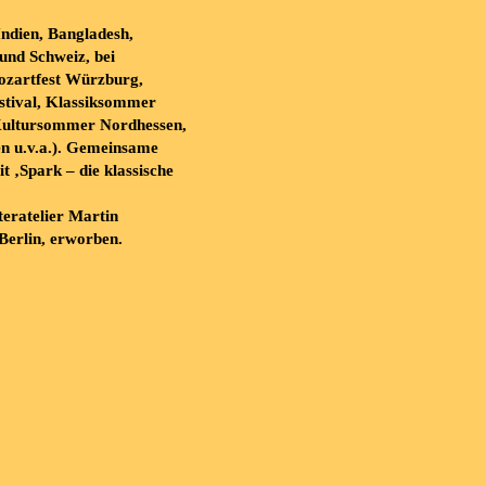
Indien,
Bangladesh,
und
Schweiz,
bei
zartfest
Würzburg,
tival,
Klassiksommer
ultursommer
Nordhessen,
en
u.v.a.).
Gemeinsame
it
‚Spark
–
die
klassische
eratelier
Martin
 Berlin, erworben.