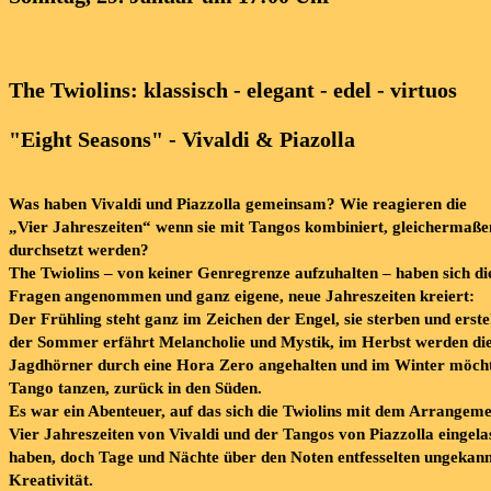
The Twiolins: klassisch - elegant - edel - virtuos
"Eight Seasons" - Vivaldi & Piazolla
Was haben
Vivaldi
un
d
Piazzolla
gemeinsam?
Wie reagieren die
„Vier Jahreszeiten“
wenn sie mit
Tangos
kombiniert, gleichermaße
durchsetzt werden?
The Twiolins
–
von keiner Genregrenze aufzuhalten
–
haben sich di
Fragen angenommen u
nd ganz
eigene, neue Jahreszeiten kreiert:
Der
Frühling
steht ganz im Zeichen der Engel, sie sterben und erste
de
r
Sommer
erfährt Melancholie und Mystik,
im
Herbst
werden di
Jagdhörner durch eine Hora Zero angehalten und im
Winter
möch
Tang
o tanzen, zurück in den Süden.
Es war ein Abenteuer, auf das
sich die Twiolins mit dem Arrangeme
Vier Jahreszeite
n
von Vivaldi
und de
r Tangos von Piaz
z
olla eingela
haben, doch Tage und Nächte über den Noten entfesselten ungekan
Kreativität
.