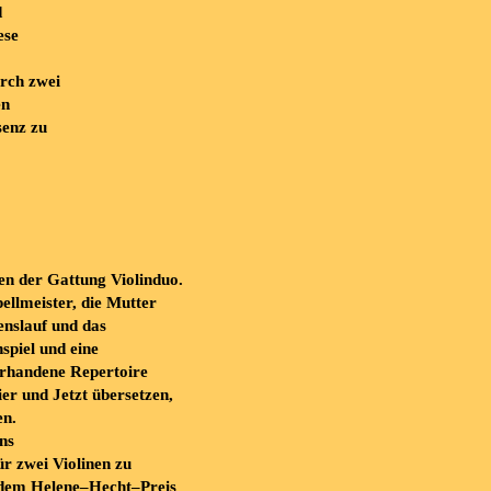
d
e
se
urch zwei
en
senz zu
ten
der
Gattung
Violinduo
.
ellmeister,
die
Mutter
enslauf
und
das
spiel
und
eine
rhandene
Repertoire
ier
und
Jetzt
übersetzen,
en.
ns
ür zwei Violinen zu
dem Helene
–
Hecht
–
Preis