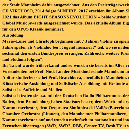
der Stadt Mannheim dafür ausgezeichnet.
Aus den Preisträgerwerk
CD
VIRTUOSO
, 2014 folgte
SUNFIRE
. 2017 erschien ihr Album
S
2021 das Album
EIGHT
SEASONS
EVOLUTION
–
beide wurden 
Global Music Awards ausgezeichnet wurde. Das aktuelle Album Ei
für den OPUS Klassik nominiert.
Ausbildung
Marie
–
Luise und Christoph
begannen
mit
7
Jahren
Violine
zu
spiel
Jahre
später
als
Viol
induo
bei
„Jugend
musiziert“
teil,
wo
sie
in
de
sechsmal
den
ersten
Bundespreis
errangen.
Zahlreiche
weitere
Prei
und
Studium
folgten*.
Ihr Talent wurde früh erkannt und so wurden sie bereits im Alter v
Vorstudenten bei Prof. Nodel an der Musikhochschule Mannheim
Abitur studierten sie bei Prof. Bratchkova, ebenfalls in Mannheim, 
Künstlerische Ausbildung und Solistische Ausbildung mit Bestnote a
Solistische
Auftritte
und
Medien
Solistisch
traten
sie
u.a.
mit
der
Deutschen
Radio
Philharmonie,
de
Baden,
dem
Brandenburgischen
Staatsorchester,
dem
Württemberg
Kammerorchester,
dem
Orquestra
Simfònica
del
Vallès
(Barcelona
Chamber
Orchestra
(Litauen),
den
Mannheimer
Philharmonikern,
Kammerorchester
auf
und
wurden
mehrfach
im
nationalen
und
int
Fernsehen
übertragen
(SWR,
SWR2,
RBB,
Center
TV,
Desh
TV
u.v