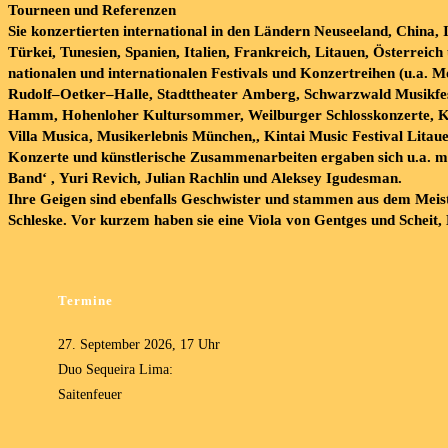
Tourneen
und
Referenzen
Sie
konzertierten
international
in
den
Ländern
Neuseeland,
China,
Türkei,
Tunesien,
Spanien,
Italien,
Frankreich,
Litauen,
Österreich
n
ationalen
und
internationalen
Festivals
und
Konzertreihen
(u.a.
Mo
Rudolf
–
Oetker
–
Halle,
Stadttheater
Amberg,
Schwarzwald
Musikfes
Hamm,
Hohenloher
Kultursommer,
Weilburger
Schlosskonzerte,
K
Vill
a
Musica,
Musikerlebnis
München,,
Kintai
Music
Festival
Litau
Konzerte
und
künstlerische
Zusammenarbeiten
ergaben
sich
u.a.
m
Band‘
,
Yuri
Revich,
Julian
Rachlin
und
Aleksey
Igudesman.
Ihre Geigen sind ebenfa
lls Geschwister und stammen aus dem
Meist
Schleske
. Vor kurzem haben sie eine Viola von
Gentges
und
Scheit
,
Termine
27. September 2026, 17 Uhr
Duo Sequeira Lima:
Saitenfeuer